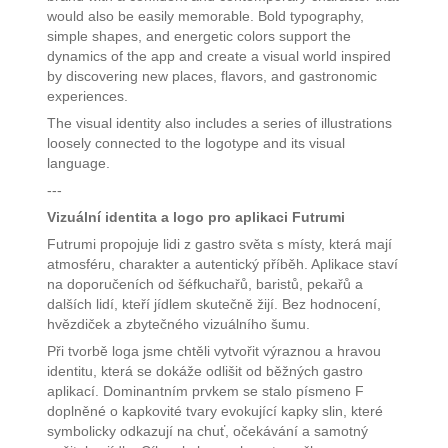
would also be easily memorable. Bold typography,
simple shapes, and energetic colors support the
dynamics of the app and create a visual world inspired
by discovering new places, flavors, and gastronomic
experiences.
The visual identity also includes a series of illustrations
loosely connected to the logotype and its visual
language.
---
Vizuální identita a logo pro aplikaci Futrumi
Futrumi propojuje lidi z gastro světa s místy, která mají
atmosféru, charakter a autentický příběh. Aplikace staví
na doporučeních od šéfkuchařů, baristů, pekařů a
dalších lidí, kteří jídlem skutečně žijí. Bez hodnocení,
hvězdiček a zbytečného vizuálního šumu.
Při tvorbě loga jsme chtěli vytvořit výraznou a hravou
identitu, která se dokáže odlišit od běžných gastro
aplikací. Dominantním prvkem se stalo písmeno F
doplněné o kapkovité tvary evokující kapky slin, které
symbolicky odkazují na chuť, očekávání a samotný