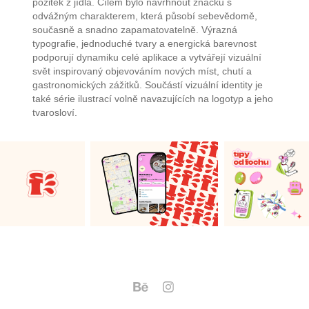
požitek z jídla. Cílem bylo navrhnout značku s
odvážným charakterem, která působí sebevědomě,
současně a snadno zapamatovatelně. Výrazná
typografie, jednoduché tvary a energická barevnost
podporují dynamiku celé aplikace a vytvářejí vizuální
svět inspirovaný objevováním nových míst, chutí a
gastronomických zážitků. Součástí vizuální identity je
také série ilustrací volně navazujících na logotyp a jeho
tvarosloví.